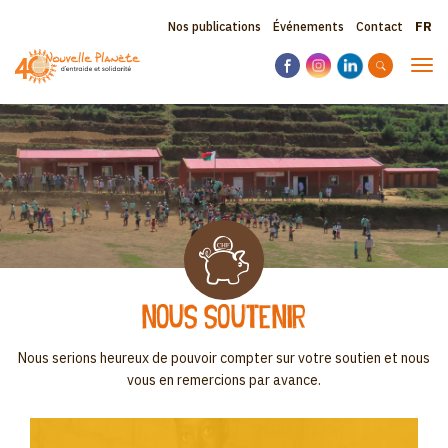
Aller
Sele
Topbar
Nos publications
Événements
Contact
au
your
contenu
menu
lang
Tog
principal
navi
Nous soutenir
Nous serions heureux de pouvoir compter sur votre soutien et nous
vous en remercions par avance.