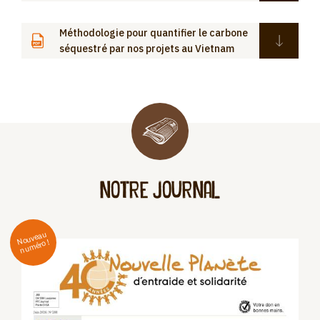
Méthodologie pour quantifier le carbone
séquestré par nos projets au Vietnam
notre journal
No
uvea
u
n
u
méro !