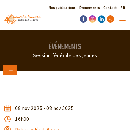
Aller
Sele
Topbar
Nos publications
Événements
Contact
au
your
contenu
menu
lang
Tog
principal
navi
Événements
Session fédérale des jeunes
RETOUR AUX ÉVÉNEMENTS
08 nov 2025 - 08 nov 2025
16h00
Palais fédéral, Berne