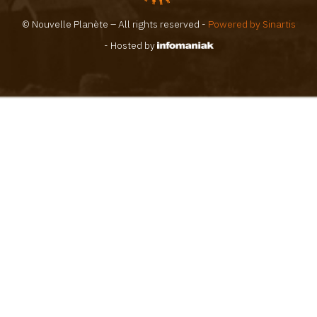
© Nouvelle Planète – All rights reserved -
Powered by Sinartis
- Hosted by