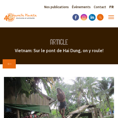
Aller
Sele
Topbar
Nos publications
Événements
Contact
au
your
contenu
menu
lang
Tog
principal
navi
article
Vietnam: Sur le pont de Hai Dung, on y roule!
RETOUR AU JOURNAL