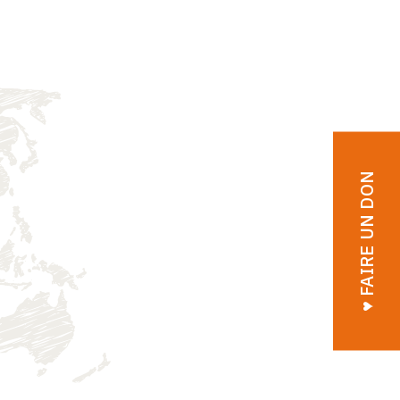
♥︎ FAIRE UN DON