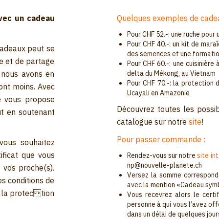
avec un cadeau
Quelques exemples de cadea
Pour CHF 52.-: une ruche pour
Pour CHF 40.-: un kit de mara
cadeaux peut se
des semences et une formati
te et de partage
Pour CHF 60.-: une cuisinière 
e nous avons en
delta du Mékong, au Vietnam
Pour CHF 70.-: la protection 
 ont moins. Avec
Ucayali en Amazonie
e vous propose
Découvrez toutes les possibi
out en soutenant
catalogue sur notre
site
!
Pour passer commande :
 vous souhaitez
ificat que vous
Rendez-vous sur notre
site in
np@nouvelle-planete.ch
 vos proche(s).
Versez la somme correspond
es conditions de
avec la mention «Cadeau sym
à la protection
Vous recevrez alors le certi
personne à qui vous l’avez off
dans un délai de quelques jour