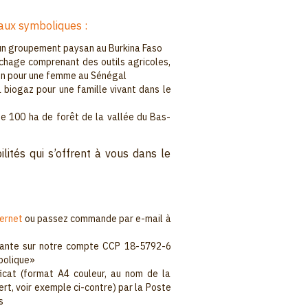
ux symboliques :
 un groupement paysan au Burkina Faso
îchage comprenant des outils agricoles,
on pour une femme au Sénégal
à biogaz pour une famille vivant dans le
de 100 ha de forêt de la vallée du Bas-
lités qui s’offrent à vous dans le
ternet
ou passez commande par e-mail à
ante sur notre compte CCP 18-5792-6
bolique»
ficat (format A4 couleur, au nom de la
ert, voir exemple ci-contre) par la Poste
s