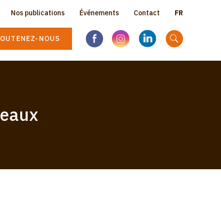
Select
Nos publications
Événements
Contact
Topbar
your
language
OUTENEZ-NOUS
menu
deaux