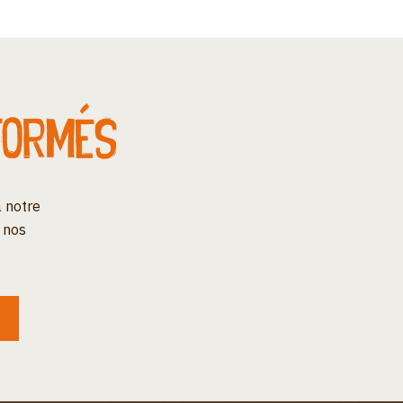
formés
 notre
 nos