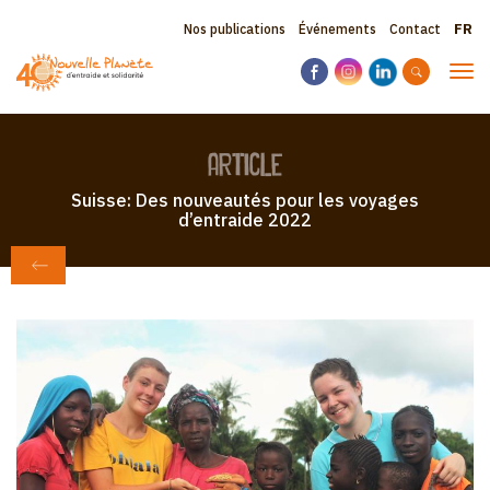
Aller
Sele
Topbar
Nos publications
Événements
Contact
au
your
contenu
menu
lang
Tog
principal
navi
article
Suisse: Des nouveautés pour les voyages
d’entraide 2022
RETOUR AU JOURNAL