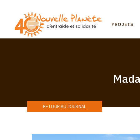
Aller
au
contenu
Mai
principal
PROJETS
navi
Mada
RETOUR AU JOURNAL