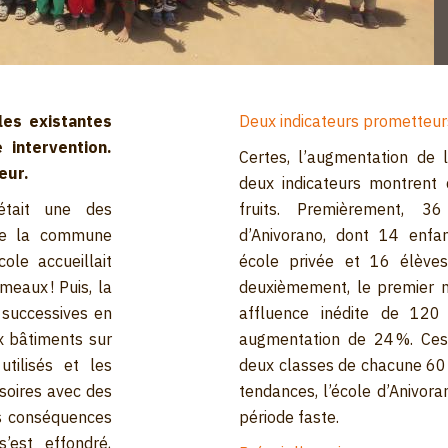
les existantes
Deux indicateurs prometteur
 intervention.
Certes, l’augmentation de l
eur.
deux indicateurs montrent 
était une des
fruits. Premièrement, 36
 de la commune
d’Anivorano, dont 14 enfan
le accueillait
école privée et 16 élèves 
eaux ! Puis, la
deuxièmement, le premier n
 successives en
affluence inédite de 120
 bâtiments sur
augmentation de 24 %. Ces 
utilisés et les
deux classes de chacune 60 
isoires avec des
tendances, l’école d’Anivor
es conséquences
période faste.
’est effondré,