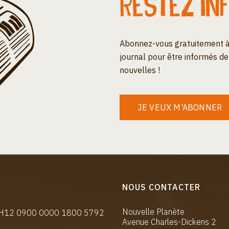
Restez in
Abonnez-vous gratuitement à
journal pour être informés de
nouvelles !
JE VEUX M'ABONNER
NOUS CONTACTER
Nouvelle Planète
CH12 0900 0000 1800 5792
Avenue Charles-Dickens 2