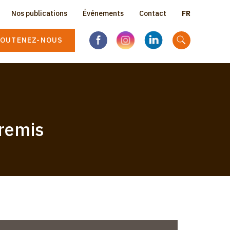
Select
Nos publications
Événements
Contact
Topbar
your
language
OUTENEZ-NOUS
menu
remis