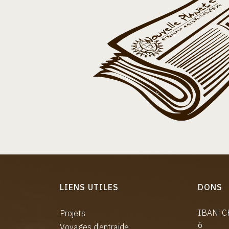
LIENS UTILES
DONS
IBAN: 
Projets
6
Voyages d’entraide