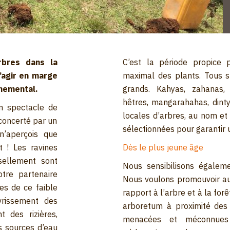
rbres dans la
C’est la période propice 
’agir en marge
maximal des plants. Tous s’
nnemental.
grands. Kahyas, zahanas, f
hêtres, mangarahahas, dint
Un spectacle de
locales d’arbres, au nom et 
éconcerté par un
sélectionnées pour garantir 
n’aperçois que
 ! Les ravines
Dès le plus jeune âge
sellement sont
Nous sensibilisons égaleme
tre partenaire
Nous voulons promouvoir au
es de ce faible
rapport à l’arbre et à la fo
vrissement des
arboretum à proximité des 
t des rizières,
menacées et méconnues
s sources d’eau