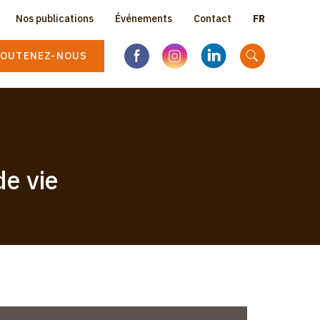
Select
Nos publications
Événements
Contact
Topbar
your
language
OUTENEZ-NOUS
menu
e vie