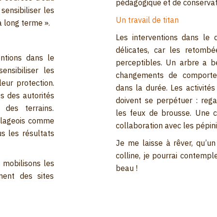
pédagogique et de conservat
sensibiliser les
Un travail de titan
à long terme ».
Les interventions dans le 
délicates, car les retombé
entions dans le
perceptibles. Un arbre a b
nsibiliser les
changements de comportem
eur protection.
dans la durée. Les activité
s des autorités
doivent se perpétuer : rega
 des terrains.
les feux de brousse. Une c
illageois comme
collaboration avec les pépini
us les résultats
Je me laisse à rêver, qu’u
colline, je pourrai contempl
 mobilisons les
beau !
ment des sites