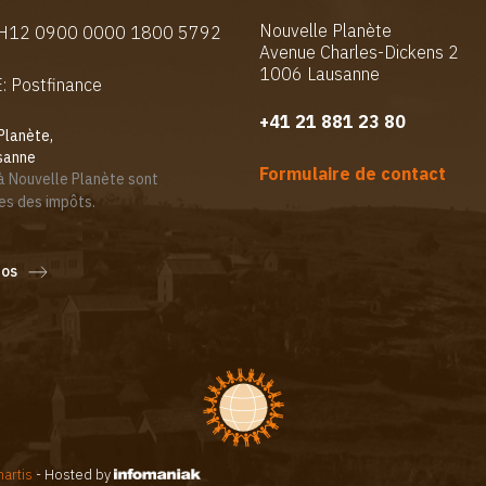
Nouvelle Planète
CH12 0900 0000 1800 5792
Avenue Charles-Dickens 2
1006 Lausanne
 Postfinance
+41 21 881 23 80
Planète,
sanne
Formulaire de contact
à Nouvelle Planète sont
es des impôts.
fos
artis
- Hosted by