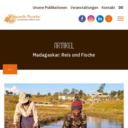
Direkt
Sele
Topbar
Unsere Publikationen
Veranstaltungen
Kontakt
zum
your
Inhalt
menu
lang
Nav
akti
Artikel
Madagaskar: Reis und Fische
ZURÜCK ZU ZEITUNG