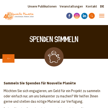
Direkt
Sele
Topbar
Unsere Publikationen
Veranstaltungen
Kontakt
zum
your
Inhalt
menu
lang
Nav
akti
Spenden sammeln
ZURÜCK ZU UNS UNTERSTÜTZEN
Sammeln Sie Spenden für Nouvelle Planète
Möchten Sie sich engagieren, um Geld für ein Projekt zu sammeln
oder einfach nur, um uns bekannter zu machen? Wir helfen Ihnen
gerne und stellen das nötige Material zur Verfügung.