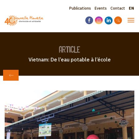
Skip
Sele
Topbar
Publications
Events
Contact
to
your
main
menu
lang
Tog
content
navi
article
Vietnam: De l’eau potable à l’école
BACK TO NEWSPAPER