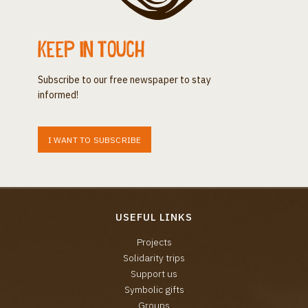
Keep in touch
Subscribe to our free newspaper to stay
informed!
I WANT TO SUBSCRIBE
USEFUL LINKS
Projects
Solidarity trips
Support us
Symbolic gifts
Groups