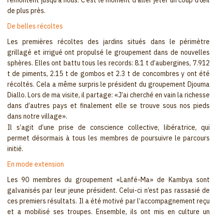
remontent jusqu’à nous. C’est le moment d’aller jeter un coup d’œil
de plus près.
De belles récoltes
Les premières récoltes des jardins situés dans le périmètre
grillagé et irrigué ont propulsé le groupement dans de nouvelles
sphères. Elles ont battu tous les records: 8.1 t d’aubergines, 7.912
t de piments, 2.15 t de gombos et 2.3 t de concombres y ont été
récoltés. Cela a même surpris le président du groupement Djouma
Diallo. Lors de ma visite, il partage: «J’ai cherché en vain la richesse
dans d’autres pays et finalement elle se trouve sous nos pieds
dans notre village».
Il s’agit d’une prise de conscience collective, libératrice, qui
permet désormais à tous les membres de poursuivre le parcours
initié.
En mode extension
Les 90 membres du groupement «Lanfé-Ma» de Kambya sont
galvanisés par leur jeune président. Celui-ci n’est pas rassasié de
ces premiers résultats. Il a été motivé par l’accompagnement reçu
et a mobilisé ses troupes. Ensemble, ils ont mis en culture un