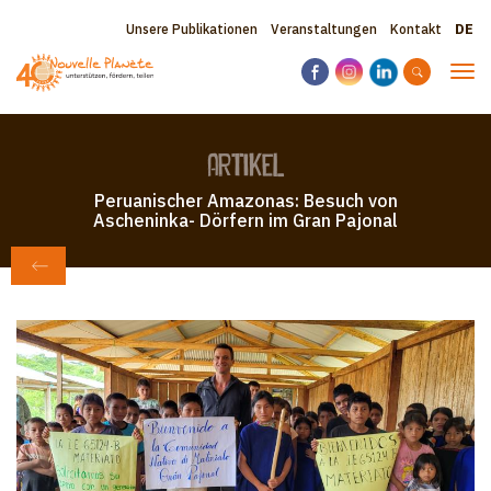
Direkt
Sele
Topbar
Unsere Publikationen
Veranstaltungen
Kontakt
zum
your
Inhalt
menu
lang
Nav
akti
Artikel
Peruanischer Amazonas: Besuch von
Ascheninka- Dörfern im Gran Pajonal
ZURÜCK ZU ZEITUNG