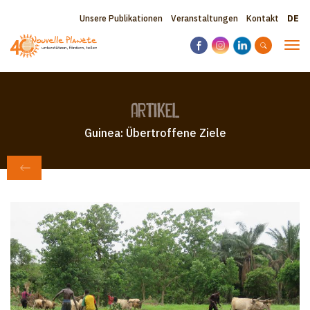
Direkt
Sele
Topbar
Unsere Publikationen
Veranstaltungen
Kontakt
zum
your
Inhalt
menu
lang
Nav
akti
Artikel
Guinea: Übertroffene Ziele
ZURÜCK ZU ZEITUNG