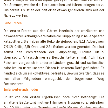
Die Stimmen, welche die Tiere antreiben und führen, dringen bis zu
uns herauf. Es ist an der Zeit einen etwas genaueren Blick aus der
Nähe zu werfen.
Gute Ernten
Die ersten Ernten aus den Gärten innerhalb der umzäunten und
bewässerten Anbaugebiete haben die Gruppierung in neue Sphären
katapultiert. Sie haben alle Rekorde gebrochen: 8,1t Auberginen,
7,912t Chilis, 2,5t Okra und 2.3t Gurken wurden geerntet. Das hat
selbst den Vorsitzenden der Gruppierung, Djouma Diallo,
überrascht. Anlässlich meines Besuchs teilte er mit: “Ich habe
Reichtum vergeblich in anderen Ländern gesucht und schliesslich
habe ich ihn unter unseren Füssen in unserem Dorf gefunden“. Es
handelt sich um ein kollektives, befreites‚ Bewusstwerden, dass es
nun allen Mitgliedern ermöglicht, den begonnenen Weg
fortzusetzen.
Im Erweiterungsmodus
Er ist von den ersten Ergebnissen noch nicht befriedigt. Die
erhaltene Begleitung motiviert ihn, seine Truppen voranzutreiben.
Die 90 Mitglieder der Gruppierung Lanfé-Ma von Kambya werden