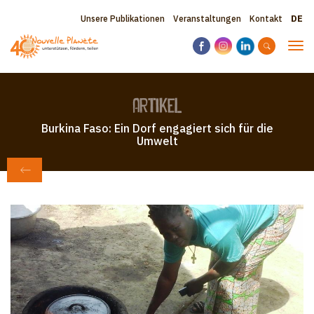
Direkt
Sele
Topbar
Unsere Publikationen
Veranstaltungen
Kontakt
zum
your
Inhalt
menu
lang
Nav
akti
Artikel
Burkina Faso: Ein Dorf engagiert sich für die
Umwelt
ZURÜCK ZU ZEITUNG