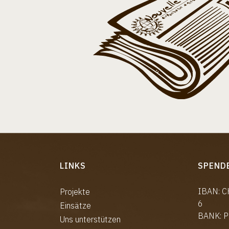
LINKS
SPEND
IBAN: 
Projekte
6
Einsätze
BANK: P
Uns unterstützen