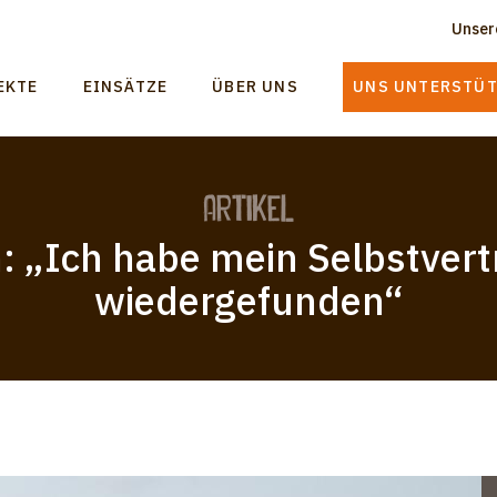
Unser
T
n
EKTE
EINSÄTZE
ÜBER UNS
UNS UNTERSTÜ
m
gation
Artikel
: „Ich habe mein Selbstver
wiedergefunden“