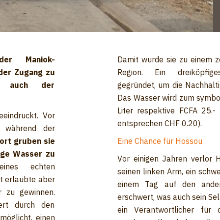
er Maniok-
Damit wurde sie zu einem z
 der Zugang zu
Region. Ein dreiköpfig
t auch der
gegründet, um die Nachhalti
Das Wasser wird zum symbol
Liter respektive FCFA 25.-
eeindruckt. Vor
entsprechen CHF 0.20).
g während der
ort gruben sie
Eine Chance für Hossou
ige Wasser zu
Vor einigen Jahren verlor 
eines echten
seinen linken Arm, ein schw
t erlaubte aber
einem Tag auf den ander
r zu gewinnen.
erschwert, was auch sein Sel
wert durch den
ein Verantwortlicher für
möglicht, einen