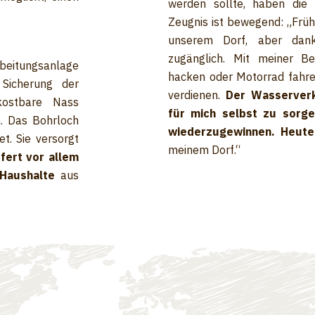
werden sollte, haben die 
Zeugnis ist bewegend: „Früh
unserem Dorf, aber dank
zugänglich. Mit meiner B
rbeitungsanlage
hacken oder Motorrad fahre
Sicherung der
verdienen.
Der Wasserverk
kostbare Nass
für mich selbst zu sorg
. Das Bohrloch
wiederzugewinnen. Heut
t. Sie versorgt
meinem Dorf.“
fert vor allem
 Haushalte
aus