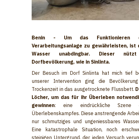
Benin - Um das Funktionieren d
Verarbeitungsanlage zu gewährleisten, ist
Wasser unabdingbar. Dieser nütz
Dorfbevölkerung, wie in Sinlinta.
Der Besuch im Dorf Sinlinta hat mich tief b
unserer Intervention ging die Bevölkerun
Trockenzeit in das ausgetrocknete Flussbett.
D
Löcher, um das für ihr Überleben notwend
gewinnen
: eine eindrückliche Szene 
Überlebenskampfes. Diese anstrengende Arbei
nur schmutziges und ungeniessbares Wasse
Eine katastrophale Situation, noch ersch
steinigen Untergrund, der jeden Versuch verun