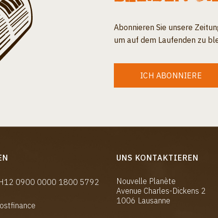
Abonnieren Sie unsere Zeitun
um auf dem Laufenden zu ble
ICH ABONNIERE
EN
UNS KONTAKTIEREN
Nouvelle Planète
CH12 0900 0000 1800 5792
Avenue Charles-Dickens 2
1006 Lausanne
ostfinance